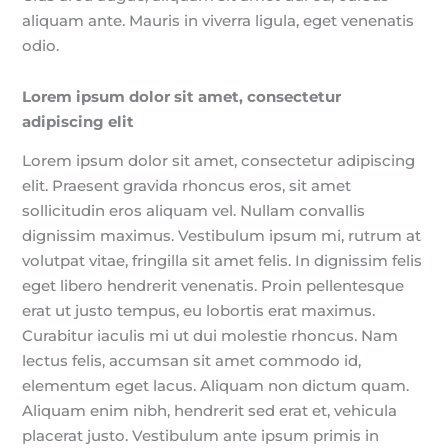
aliquam ante. Mauris in viverra ligula, eget venenatis
odio.
Lorem ipsum dolor sit amet, consectetur
adipiscing elit
Lorem ipsum dolor sit amet, consectetur adipiscing
elit. Praesent gravida rhoncus eros, sit amet
sollicitudin eros aliquam vel. Nullam convallis
dignissim maximus. Vestibulum ipsum mi, rutrum at
volutpat vitae, fringilla sit amet felis. In dignissim felis
eget libero hendrerit venenatis. Proin pellentesque
erat ut justo tempus, eu lobortis erat maximus.
Curabitur iaculis mi ut dui molestie rhoncus. Nam
lectus felis, accumsan sit amet commodo id,
elementum eget lacus. Aliquam non dictum quam.
Aliquam enim nibh, hendrerit sed erat et, vehicula
placerat justo. Vestibulum ante ipsum primis in